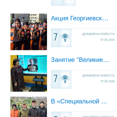
Акция Георгиевская ленточка
ДОБАВЛЕНА НОВОСТЬ
7
07.05.2026
Занятие "Великие полководцы" Г.К. Жуков. Четырежды Герой Советского Союза" для кадетов МАОУ СОШ №64
ДОБАВЛЕНА НОВОСТЬ
7
07.05.2026
В «Специальной (коррекционной) общеобразовательной школе‑интернате № 62 III–IV вида»