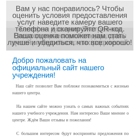
Вам у нас понравилось? Чтобы
оценить условия предоставления
услуг наведите камеру вашего
телефона и сканируйте QR-код.
Телефон доверия Экстренная
Центр допризывной подготовки и
Центр допризывной подготовки и
Центр допризывной подготовки и
Ваша оценка поможет нам стать
Подготовка к службе в рядах ВС
Подготовка к службе в рядах ВС
психологическая помощь, для
лучше и убедиться, что все хорошо!
детей, подростков и их родителей
патриотического воспитания
патриотического воспитания
патриотического воспитания
России
России
Добро пожаловать на
официальный сайт нашего
учреждения!
Наш сайт позволит Вам поближе познакомиться с жизнью
нашего центра.
На нашем сайте можно узнать о самых важных событиях
нашего учебного учреждения. Нам интересно Ваше мнение о
центре. Ждём Ваши отзывы и пожелания!
С большим интересом будут восприняты предложения по