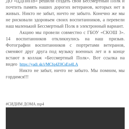
ДО «ЦДПиПВ» решили создать свой Бессмертный Полк и
почтить память наших дорогих ветеранов, которых нет в
живых. Никто не забыт, ничто не забыто. Конечно же мы
не рисковали здоровьем своих воспитанников, а перевели
наш маленький Бессмертный Полк в электронный вариант.
Акцию мы провели совместно с ГБОУ «СКОШ 3».
14 воспитанников откликнулись на наш призыв.
Фотографии воспитанников с портретами ветеранов,
сменяют друг друга под музыку военных лет и в конце
встают в коллаж «Бессмертный Полк». Вот ссылка на
видео
https://yadi.sk/i/MCfq4Z0CsEn4LA
Никто не забыт, ничто не забыто. Мы помним, мы
гордимся!!!
#СИДИМ ДОМА.mp4