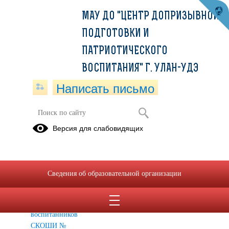
МАУ ДО "ЦЕНТР ДОПРИЗЫВНОЙ
ПОДГОТОВКИ И
ПАТРИОТИЧЕСКОГО
ВОСПИТАНИЯ" Г. УЛАН-УДЭ
Написать письмо
Организация образовательного
Версия для слабовидящих
процесса с детьми с особыми
образовательными потребностями
Занятие по
Сведения об образовательной организации
огневой
подготовке
для
воспитанников
СКОШИ №