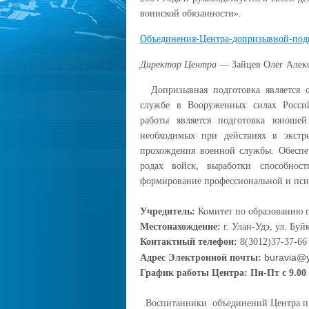
воинской обязанности».
Объединения-Центра-допризывной-подг
Директор Центра
— Зайцев Олег Алек
Допризывная подготовка является с
службе в Вооруженных силах Росс
работы является подготовка юноше
необходимых при действиях в экстр
прохождения военной службы. Обеспе
родах войск, выработки способнос
формирование профессиональной и псих
Учредитель:
Комитет по образованию г
Местонахождение:
г. Улан-Удэ, ул. Бу
Контактный телефон:
8(3012)37-37-66
buravia@
Адрес Электронной почты:
График работы Центра:
Пн-Пт с 9.00 д
Воспитанники объединений Центра при