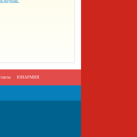
ым ресурсам"
такты
ЮНАРМИЯ