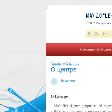
МАУ ДО "ЦЕ
670002, Республика Б
Напи
Сведения об образо
Главная
»
О центре
О центре
Вакансии
О Центре
МАУ ДО «Центр допризывной подготов
2004 года и руководствуется в своей д