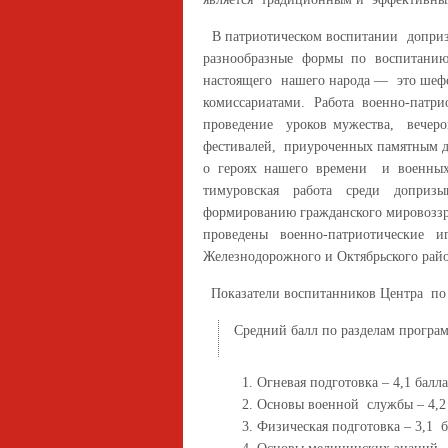
В патриотическом воспитании доприз
разнообразные формы по воспитан
настоящего нашего народа — это шефс
комиссариатами. Работа военно-патри
проведение уроков мужества, вечер
фестивалей, приуроченных памятным д
о героях нашего времени и военных
тимуровская работа среди доприз
формированию гражданского мировоззр
проведены военно-патриотические 
Железнодорожного и Октябрьского райо
Показатели воспитанников Центра по 
Средний балл по разделам програ
Огневая подготовка – 4,1 балла
Основы военной службы – 4,2
Физическая подготовка – 3,1 б