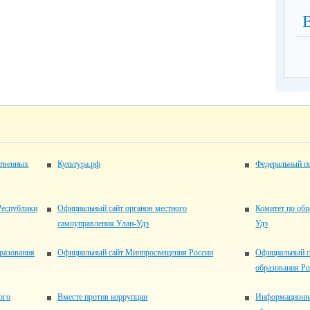
ственных
Культура.рф
Федеральный по
Республики
Официальный сайт органов местного
Комитет по обр
самоуправления Улан-Удэ
Удэ
разования
Официальный сайт Минпросвещения России
Официальный с
образования Р
ого
Вместе против коррупции
Информационна