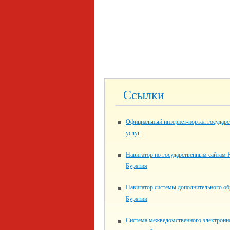
Ссылки
Официальный интернет-портал государ
услуг
Навигатор по государственным сайтам 
Бурятия
Навигатор системы дополнительного об
Бурятии
Система межведомственного электронн