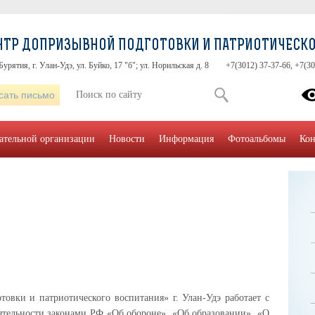
НТР ДОПРИЗЫВНОЙ ПОДГОТОВКИ И ПАТРИОТИЧЕСКОГ
урятия, г. Улан-Удэ, ул. Буйко, 17 "б"; ул. Норильская д. 8
+7(3012) 37-37-66, +7(30
сать письмо
вательной организации
Новости
Информация
Фотоальбомы
Кон
ки и патриотического воспитания» г. Улан-Удэ работает с
еятельности законами РФ «Об обороне», «Об образовании», «О