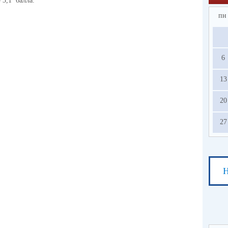
3,1 балла.
пн
6
13
20
27
Н