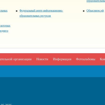
образовательн
ельных
Федеральный центр информационно-
Объясняем.рф
образовательных ресурсов
и которых
реднего
вательной организации
Новости
Информация
Фотоальбомы
Кон