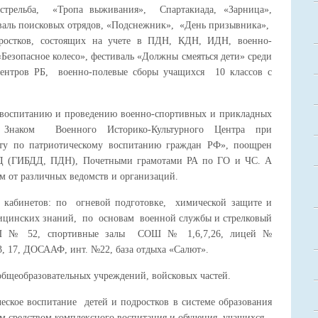
я стрельба, «Тропа выживания», Спартакиада, «Зарница»,
иваль поисковых отрядов, «Подснежник», «День призывника»,
ростков, состоящих на учете в ПДН, КДН, ИДН, военно-
Безопасное колесо», фестиваль «Должны смеяться дети» среди
центров РБ, военно-полевые сборы учащихся 10 классов с
 воспитанию и проведению военно-спортивных и прикладных
 Знаком Военного Историко-Культурного Центра при
оту по патриотическому воспитанию граждан РФ», поощрен
 (ГИБДД, ПДН), Почетными грамотами РА по ГО и ЧС. А
м от различных ведомств и организаций.
кабинетов: по огневой подготовке, химической защите и
ицинских знаний, по основам военной службы и стрелковый
СОШ № 52, спортивные залы СОШ № 1,6,7,26, лицей №
№3, 17, ДОСААФ, инт. №22, база отдыха «Салют».
общеобразовательных учреждений, войсковых частей.
ское воспитание детей и подростков в системе образования
 средством комплексного воспитания и обучения учащихся.