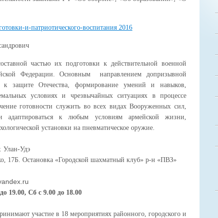
отовки-и-патриотического-воспитания 2016
сандрович
оставной частью их подготовки к действительной военной
ийской Федерации. Основным направлением допризывной
й к защите Отечества, формирование умений и навыков,
емальных условиях и чрезвычайных ситуациях в процессе
чение готовности служить во всех видах Вооруженных сил,
ти адаптироваться к любым условиям армейской жизни,
ологической установки на пневматическое оружие.
. Улан-Удэ
йко, 17Б. Остановка «Городской шахматный клуб» р-н «ПВЗ»
yandex.ru
о 19.00, Сб с 9.00 до 18.00
нимают участие в 18 мероприятиях районного, городского и