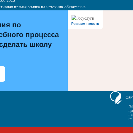
.06.2026
тивная прямая ссылка на источник обязательна
ния по
Решаем вместе
ебного процесса
 сделать школу
Сай
№1
пр
и 
от