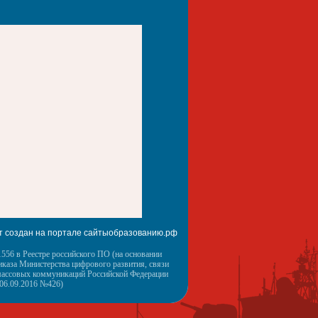
т создан на портале сайтыобразованию.рф
556 в Реестре российского ПО (на основании
иказа Министерства цифрового развития, связи
массовых коммуникаций Российской Федерации
 06.09.2016 №426)