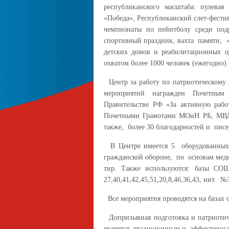
республиканского масштаба: пулева
«Победа», Республиканский слет-фест
чемпионаты по пейнтболу среди под
спортивный праздник, вахта памяти, «
детских домов и реабилитационных 
охватом более 1000 человек (ежегодно).
Центр за работу по патриотическому
мероприятий награжден Почетным
Правительстве РФ «За активную раб
Почетными Грамотами МОиН РБ, МВД
также, более 30 благодарностей и писе
В Центре имеется 5 оборудованных 
гражданской обороне, по основам мед
тир. Также используются: базы 
27,40,41,42,45,51,20,8,46,36,43, инт. 
Все мероприятия проводятся на базах 
Допризывная подготовка и патриотиче
является традиционным и эффективным