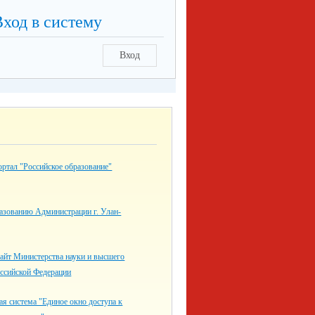
Вход в систему
Вход
ртал "Российское образование"
азованию Администрации г. Улан-
айт Министерства науки и высшего
оссийской Федерации
я система "Единое окно доступа к